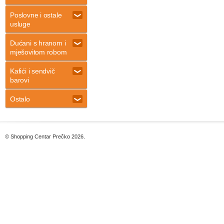
Poslovne i ostale
usluge
Dućani s hranom i
mješovitom robom
Kafići i sendvič
barovi
Ostalo
© Shopping Centar Prečko 2026.