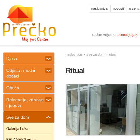
naslovnica
novosti
o centr
radno vrijeme:
ponedjeljak 
naslovnica
sve za dom
ritual
Djeca
Ritual
Odjeća i modni
dodaci
Obuća
Rekreacija, zdravlje
i ljepota
Sve za dom
Galerija Luka
BELAMAKS prom