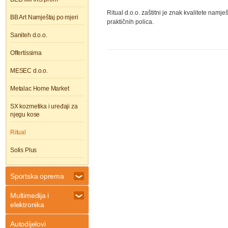
Ritual d.o.o. zaštitni je znak kvalitete namj
BB Art Namještaj po mjeri
praktičnih polica.
Saniteh d.o.o.
Offertissima
MESEC d.o.o.
Metalac Home Market
SX kozmetika i uređaji za
njegu kose
Ritual
Solis Plus
Sportska oprema
Multimedija i
elektronika
Autodijelovi