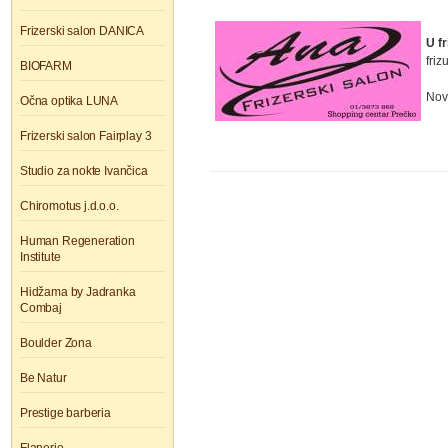
Frizerski salon DANICA
U f
friz
BIOFARM
Nov
Očna optika LUNA
Frizerski salon Fairplay 3
Studio za nokte Ivančica
Chiromotus j.d.o.o.
Human Regeneration
Institute
Hidžama by Jadranka
Combaj
Boulder Zona
Be Natur
Prestige barberia