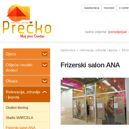
naslovnica
novosti
o centr
radno vrijeme:
ponedjeljak 
naslovnica
rekreacija, zdravlje i ljepota
frize
Djeca
Frizerski salon ANA
Odjeća i modni
dodaci
Obuća
Rekreacija, zdravlje
i ljepota
Osobni trening
Studio MARCELA
Frizerski salon ANA