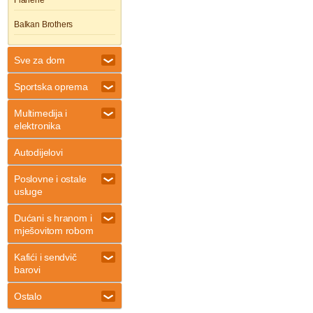
Flanerie
Balkan Brothers
Sve za dom
Sportska oprema
Multimedija i
elektronika
Autodijelovi
Poslovne i ostale
usluge
Dućani s hranom i
mješovitom robom
Kafići i sendvič
barovi
Ostalo