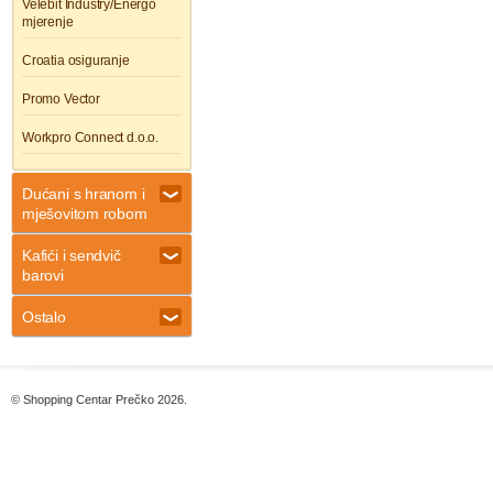
Velebit Industry/Energo
mjerenje
Croatia osiguranje
Promo Vector
Workpro Connect d.o.o.
Dućani s hranom i
mješovitom robom
Kafići i sendvič
barovi
Ostalo
© Shopping Centar Prečko 2026.