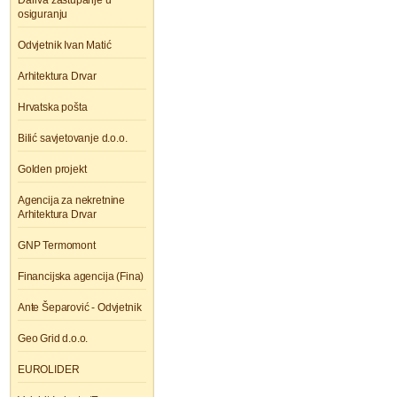
Dariva zastupanje u
osiguranju
Odvjetnik Ivan Matić
Arhitektura Drvar
Hrvatska pošta
Bilić savjetovanje d.o.o.
Golden projekt
Agencija za nekretnine
Arhitektura Drvar
GNP Termomont
Financijska agencija (Fina)
Ante Šeparović - Odvjetnik
Geo Grid d.o.o.
EUROLIDER