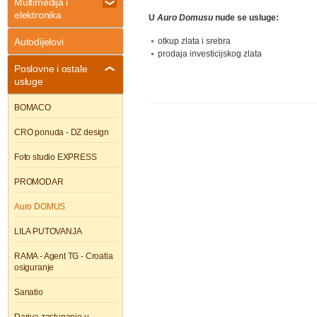
Multimedija i
elektronika
U
Auro Domusu
nude se usluge:
Autodijelovi
otkup zlata i srebra
prodaja investicijskog zlata
Poslovne i ostale
usluge
BOMACO
CRO ponuda - DZ design
Foto studio EXPRESS
PROMODAR
Auro DOMUS
LILA PUTOVANJA
RAMA - Agent TG - Croatia
osiguranje
Sanatio