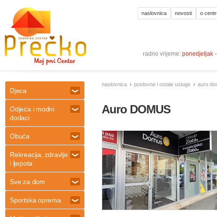
naslovnica
novosti
o centr
radno vrijeme:
ponedjeljak 
naslovnica
poslovne i ostale usluge
auro d
Djeca
Auro DOMUS
Odjeća i modni
dodaci
Obuća
Rekreacija, zdravlje
i ljepota
Sve za dom
Sportska oprema