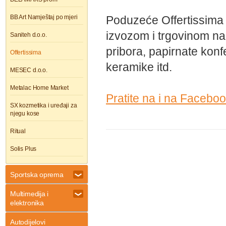
BB Art Namještaj po mjeri
Poduzeće Offertissima 
izvozom i trgovinom na
Saniteh d.o.o.
pribora, papirnate konfe
Offertissima
keramike itd.
MESEC d.o.o.
Metalac Home Market
Pratite na i na Faceboo
SX kozmetika i uređaji za
njegu kose
Ritual
Solis Plus
Sportska oprema
Multimedija i
elektronika
Autodijelovi