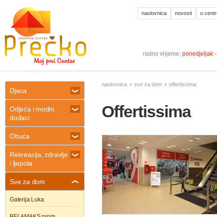
naslovnica
novosti
o centr
radno vrijeme:
ponedjeljak 
naslovnica
sve za dom
offertissima
Djeca
Offertissima
Odjeća i modni
dodaci
Obuća
Rekreacija, zdravlje
i ljepota
Sve za dom
Galerija Luka
BELAMAKS prom