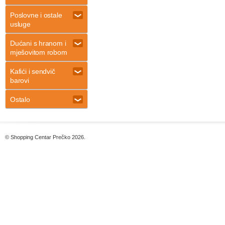
Poslovne i ostale
usluge
Dućani s hranom i
mješovitom robom
Kafići i sendvič
barovi
Ostalo
© Shopping Centar Prečko 2026.