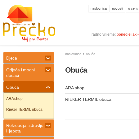
naslovnica
novosti
o centr
radno vrijeme:
ponedjeljak 
naslovnica
obuća
Djeca
Obuća
Odjeća i modni
dodaci
Obuća
ARA shop
ARA shop
RIEKER TERMIL obuća
Rieker TERMIL obuća
Rekreacija, zdravlje
i ljepota