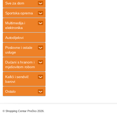
Sve za dom
Sportska oprema
Multimedija i
elektronika
Autodijelovi
Poslovne i ostale
usluge
Dućani s hranom i
mješovitom robom
Kafići i sendvič
barovi
Ostalo
© Shopping Centar Prečko 2026.