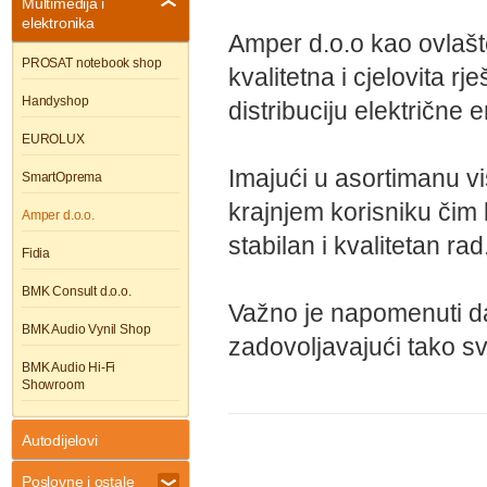
Multimedija i
elektronika
Amper d.o.o kao ovlašt
PROSAT notebook shop
kvalitetna i cjelovita 
Handyshop
distribuciju električne e
EUROLUX
Imajući u asortimanu vis
SmartOprema
krajnjem korisniku čim 
Amper d.o.o.
stabilan i kvalitetan rad
Fidia
BMK Consult d.o.o.
Važno je napomenuti da
BMK Audio Vynil Shop
zadovoljavajući tako s
BMK Audio Hi-Fi
Showroom
Autodijelovi
Poslovne i ostale