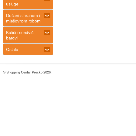
usluge
Dućani s hranom i
mješovitom robom
Kafići i sendvič
barovi
Ostalo
© Shopping Centar Prečko 2026.