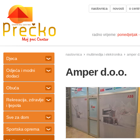
naslovnica
novosti
o centr
radno vrijeme:
ponedjeljak 
naslovnica
multimedija i elektronika
amper d.
Djeca
Amper d.o.o.
Odjeća i modni
dodaci
Obuća
Rekreacija, zdravlje
i ljepota
Sve za dom
Sportska oprema