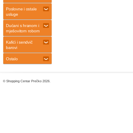
Poslovne i ostale
usluge
Dućani s hranom i
mješovitom robom
Kafići i sendvič
barovi
Ostalo
© Shopping Centar Prečko 2026.