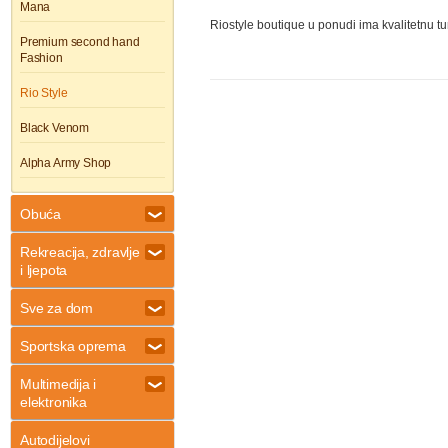
Mana
Riostyle boutique u ponudi ima kvalitetnu tu
Premium second hand
Fashion
Rio Style
Black Venom
Alpha Army Shop
Obuća
Rekreacija, zdravlje
i ljepota
Sve za dom
Sportska oprema
Multimedija i
elektronika
Autodijelovi