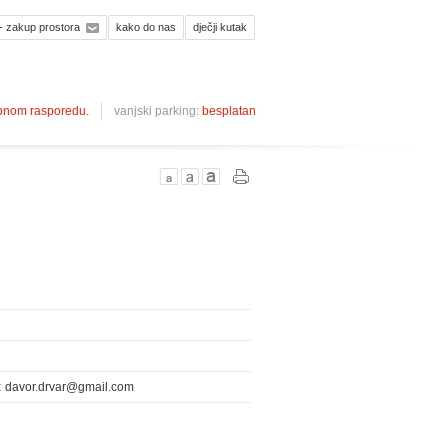
- zakup prostora
kako do nas
dječji kutak
ebnom rasporedu.
vanjski parking:
besplatan
:
davor.drvar@gmail.com