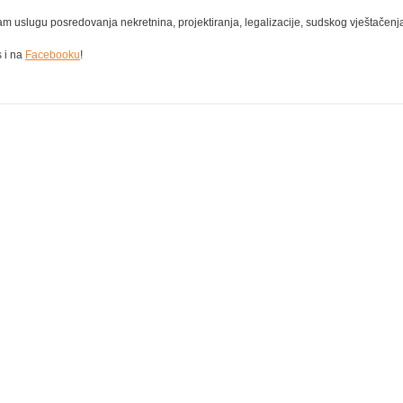
 uslugu posredovanja nekretnina, projektiranja, legalizacije, sudskog vještačenja, 
s i na
Facebooku
!