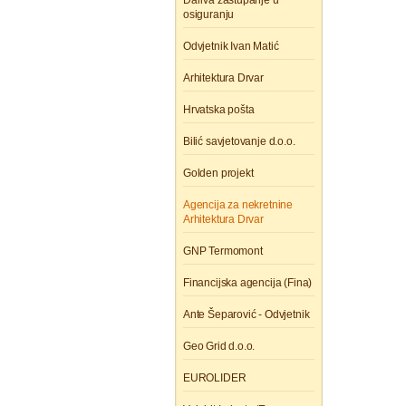
Dariva zastupanje u
osiguranju
Odvjetnik Ivan Matić
Arhitektura Drvar
Hrvatska pošta
Bilić savjetovanje d.o.o.
Golden projekt
Agencija za nekretnine
Arhitektura Drvar
GNP Termomont
Financijska agencija (Fina)
Ante Šeparović - Odvjetnik
Geo Grid d.o.o.
EUROLIDER