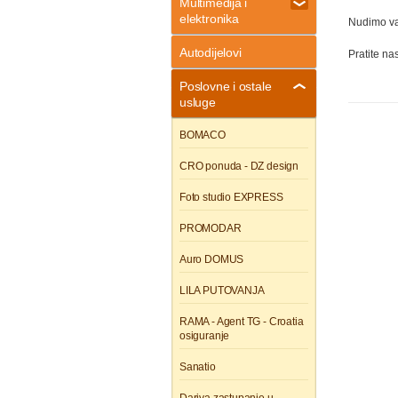
Multimedija i
elektronika
Nudimo vam
Autodijelovi
Pratite na
Poslovne i ostale
usluge
BOMACO
CRO ponuda - DZ design
Foto studio EXPRESS
PROMODAR
Auro DOMUS
LILA PUTOVANJA
RAMA - Agent TG - Croatia
osiguranje
Sanatio