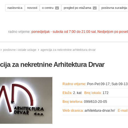
naslovnica
novosti
o centru
pregled po etažama
poslovna suradnja 
radno vrijeme:
ponedjeljak - subota od 7:00 do 21:00 sat. Nedjeljom po pos
poslovne i ostale usluge
agencija za nekretnine arhitektura drvar
ija za nekretnine Arhitektura Drvar
Radno vrijeme:
Pon-Pet 09-17; Sub 09-13
Etaža:
2. kat
Broj lokala:
172
Broj telefona:
099/610-20-05
Web stranica:
arhitektura-drvar.hr/
E-mail