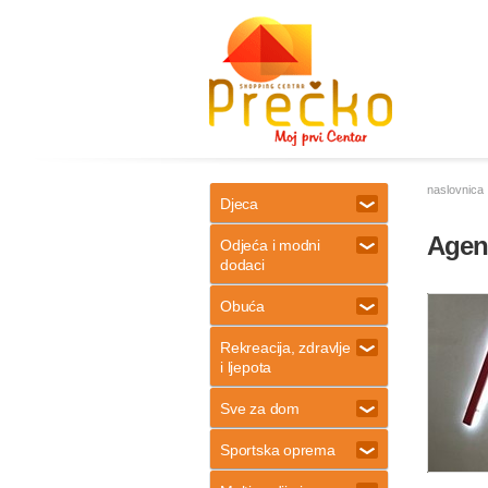
naslovnica
Djeca
Agenc
Odjeća i modni
dodaci
Obuća
Rekreacija, zdravlje
i ljepota
Sve za dom
Sportska oprema