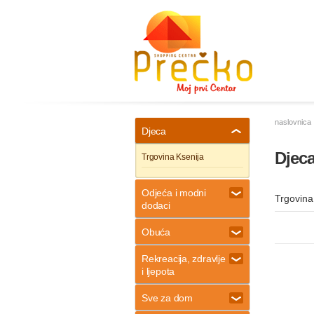
naslovnica
Djeca
Djec
Trgovina Ksenija
Odjeća i modni
Trgovina
dodaci
Obuća
Rekreacija, zdravlje
i ljepota
Sve za dom