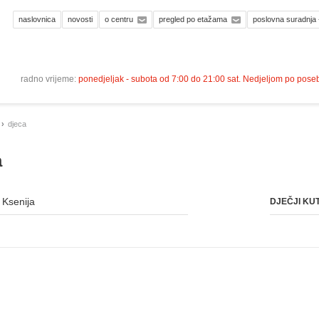
naslovnica
novosti
o centru
pregled po etažama
poslovna suradnja 
radno vrijeme:
ponedjeljak - subota od 7:00 do 21:00 sat. Nedjeljom po pos
djeca
a
 Ksenija
DJEČJI KU