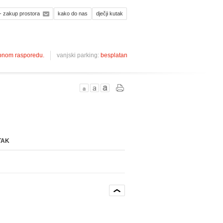
- zakup prostora
kako do nas
dječji kutak
ebnom rasporedu.
vanjski parking:
besplatan
TAK