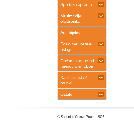
Sportska oprema
Multimedija i
elektronika
Autodijelovi
Poslovne i ostale
usluge
Dućani s hranom i
mješovitom robom
Kafići i sendvič
barovi
Ostalo
© Shopping Centar Prečko 2026.