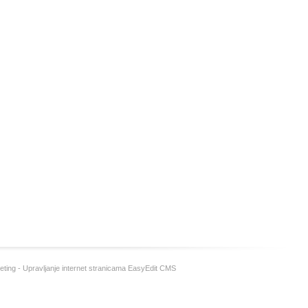
eting
-
Upravljanje internet stranicama EasyEdit CMS