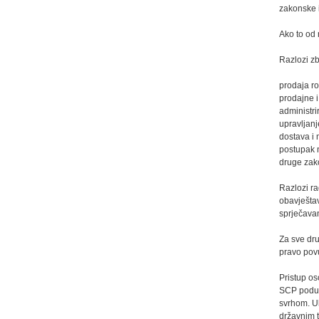
zakonske i
Ako to od 
Razlozi z
prodaja ro
prodajne i
administr
upravljanj
dostava i
postupak n
druge zak
Razlozi ra
obavješta
sprječavan
Za sve dru
pravo povu
Pristup o
SCP poduzi
svrhom. Uk
državnim t