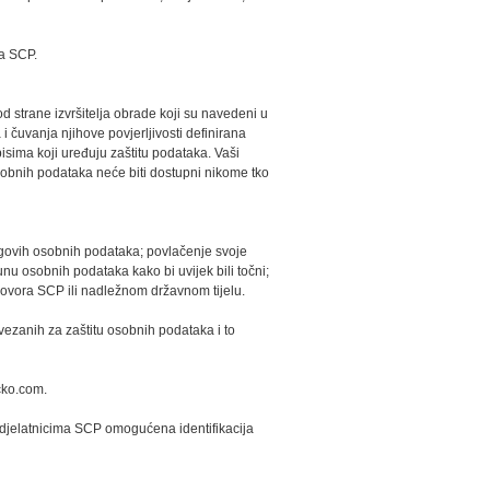
ma SCP.
 strane izvršitelja obrade koji su navedeni u
 čuvanja njihove povjerljivosti definirana
sima koji uređuju zaštitu podataka. Vaši
sobnih podataka neće biti dostupni nikome tko
jegovih osobnih podataka; povlačenje svoje
nu osobnih podataka kako bi uvijek bili točni;
ovora SCP ili nadležnom državnom tijelu.
ezanih za zaštitu osobnih podataka i to
cko.com.
djelatnicima SCP omogućena identifikacija