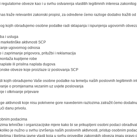
 regulatorne obveze kao i u svrhu ostvarenja vlastitih legitimnih interesa zakonitog
nas traže relevantni zakonski propisi, za određene ćemo razloge dodatno tražiti od k
bog kojih obrađujemo osobne podatke radi sklapanja i ispunjenja ugovornih obveza
ba i usluga
 marketinške aktivnosti SCP
iranje ugovornog odnosa
e i zaprimanje prigovora, pritužbi i reklamacija
 montaža kupljene robe
aplate ili prisilna naplata dugova
onske obveze koje proizlaze iz poslovanja SCP
di kojih obrađujemo Vaše osobne podatke na temelju naših poslovnih legitimnih in
vanje o promjenama vezanim uz uvjete poslovanja
je i otkrivanje prijevare
ge aktivnosti koje nisu pokrivene gore navedenim razlozima zatražit ćemo dodatnu p
ći danu privolu.
sobnim podacima
ma tehničke i organizacijske mjere kako bi se prikupljeni osobni podaci obrađival
oliko je nužno u svrhu izvršenja naših poslovnih aktivnosti, pristup osobnim podac
ijelima i tijelima javne vlasti koja u svrhu provedbe zakonskih obveza imaju pravo