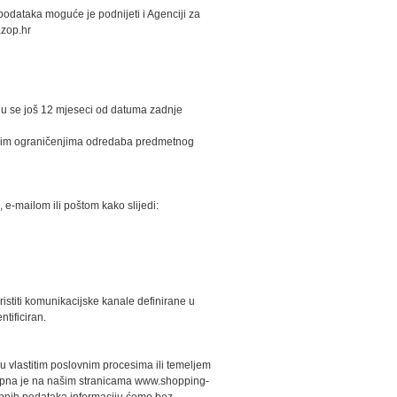
dataka moguće je podnijeti i Agenciji za
azop.hr
aju se još 12 mjeseci od datuma zadnje
skim ograničenjima odredaba predmetnog
 e-mailom ili poštom kako slijedi:
istiti komunikacijske kanale definirane u
ntificiran.
 vlastitim poslovnim procesima ili temeljem
tupna je na našim stranicama www.shopping-