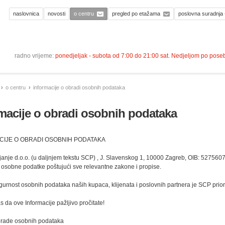
naslovnica
novosti
o centru
pregled po etažama
poslovna suradnja 
radno vrijeme:
ponedjeljak - subota od 7:00 do 21:00 sat. Nedjeljom po pos
o centru
informacije o obradi osobnih podataka
macije o obradi osobnih podataka
CIJE O OBRADI OSOBNIH PODATAKA
anje d.o.o. (u daljnjem tekstu SCP) , J. Slavenskog 1, 10000 Zagreb, OIB: 52756078
 osobne podatke poštujući sve relevantne zakone i propise.
sigurnost osobnih podataka naših kupaca, klijenata i poslovnih partnera je SCP priori
 da ove Informacije pažljivo pročitate!
obrade osobnih podataka