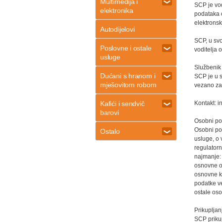
Multimedija i
SCP je vo
elektronika
podataka o
elektronsk
Autodijelovi
SCP, u svo
Poslovne i ostale
voditelja
usluge
Službenik
Dućani s hranom i
SCP je u s
mješovitom robom
vezano za 
Kafići i sendvič
Kontakt: i
barovi
Osobni po
Osobni pod
Ostalo
usluge, o 
regulatorn
najmanje:
osnovne o
osnovne ko
podatke v
ostale oso
Prikupljan
SCP prikup