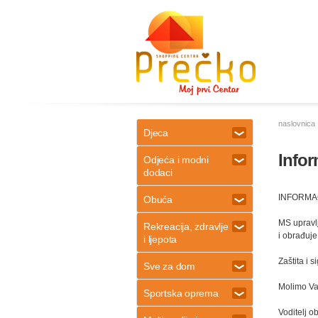
naslovnica
Djeca
Infor
Odjeća i modni
dodaci
INFORMA
Obuća
MS upravlj
Rekreacija, zdravlje
i obrađuje
i ljepota
Zaštita i 
Sve za dom
Molimo Vas
Sportska oprema
Voditelj 