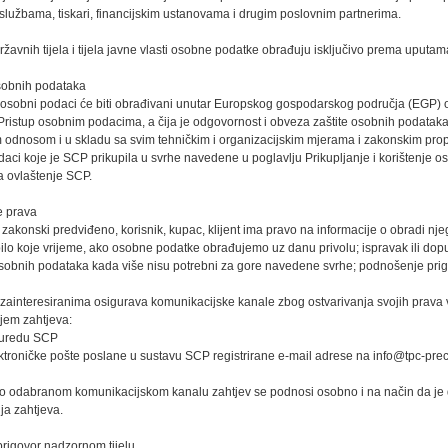
službama, tiskari, financijskim ustanovama i drugim poslovnim partnerima.
ržavnih tijela i tijela javne vlasti osobne podatke obrađuju isključivo prema uputa
obnih podataka
 osobni podaci će biti obrađivani unutar Europskog gospodarskog područja (EGP) od
Pristup osobnim podacima, a čija je odgovornost i obveza zaštite osobnih podataka i
odnosom i u skladu sa svim tehničkim i organizacijskim mjerama i zakonskim propi
aci koje je SCP prikupila u svrhe navedene u poglavlju Prikupljanje i korištenje o
a ovlaštenje SCP.
e prava
 zakonski predviđeno, korisnik, kupac, klijent ima pravo na informacije o obradi n
bilo koje vrijeme, ako osobne podatke obrađujemo uz danu privolu; ispravak ili dopu
osobnih podataka kada više nisu potrebni za gore navedene svrhe; podnošenje prig
ainteresiranima osigurava komunikacijske kanale zbog ostvarivanja svojih prava v
jem zahtjeva:
 uredu SCP
ktroničke pošte poslane u sustavu SCP registrirane e-mail adrese na info@tpc-pre
o odabranom komunikacijskom kanalu zahtjev se podnosi osobno i na način da je 
ja zahtjeva.
prigovor nadzornom tijelu