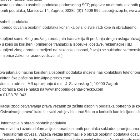
ovora na obradu osobnih podataka podnesenog SCP, prigovor na obradu osobnih po
sobnih podataka, Martićeva 14, Zagreb, 00385 (0)1 4609 999, azop@azop.hr, www.
sobnih podataka
period čuvanja osobnih podataka korisnika ovisi o svrsi radi koje ih obrađujemo.
kupljeni samo zbog pružanja prodajnih transakcija ili pružanja drugih usluga, čuv
e u kojoj su korišteni (primjerice transakcija isporuke, dostave, reklamacije i sl.)
ikupljeni zbog obrada temeljeni na zakonskoj osnovi, čuvaju se sukladno vremen
imjerice Zakon o računovodstvu i sl.)
kva pitanja o načinu korištenja osobnih podataka možete nas kontaktirati telefonom,
lektroničke pošte na info@tpc-precko.com
utem na adresu: MS upravljanje d.o.o., J. Slavenskog 1, 10000 Zagreb
 obrasca koji se nalazi na www.shopping-centar-precko.com
a 01/38-78-043
aciju zbog ostvarivanja prava vezanih za zaštitu osobnih podataka potrebno je kor
„Ostvarivanje prava“ kako bi svaki zahtjev bio urudžbiran a korisnik kao inicijator ide
 Informacije o obradi osobnih podataka
o revidira i ažurira Informacije o obradi osobnih podataka sukladno promjenama u
 i regulatornih obveza. Važeća verzija Informacije o obradi osobnih podataka dos