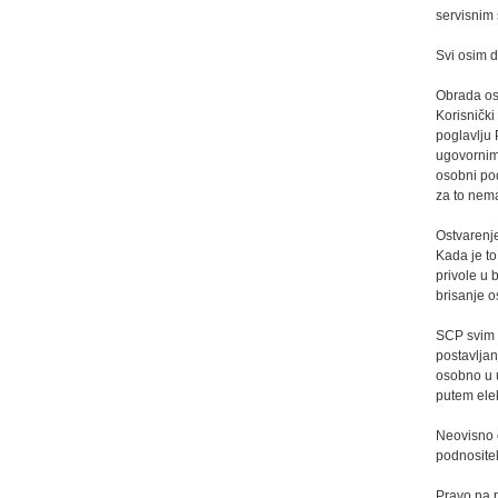
servisnim 
Svi osim d
Obrada os
Korisnički
poglavlju 
ugovornim 
osobni pod
za to nem
Ostvarenj
Kada je to
privole u 
brisanje 
SCP svim z
postavljan
osobno u
putem ele
Neovisno 
podnositel
Pravo na 