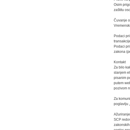
Osim prig
zaštitu o
Čuvanje o
Vremenski 
Podaci pri
transakcij
Podaci pr
zakona (pr
Kontakt
Za bilo ka
slanjem e
pisanim p
putem web
pozivom n
Za komunik
poglavlju 
Ažuriranje
SCP redovn
zakonskih