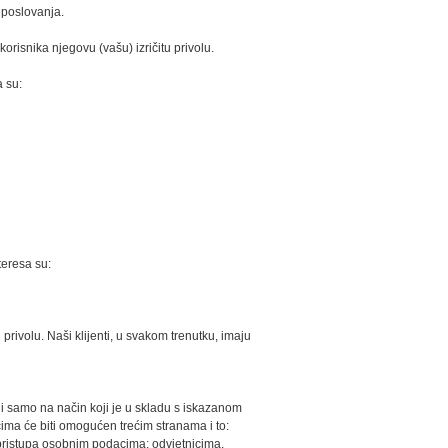
 poslovanja.
orisnika njegovu (vašu) izričitu privolu.
 su:
teresa su:
rivolu. Naši klijenti, u svakom trenutku, imaju
i samo na način koji je u skladu s iskazanom
ima će biti omogućen trećim stranama i to:
 pristupa osobnim podacima; odvjetnicima,