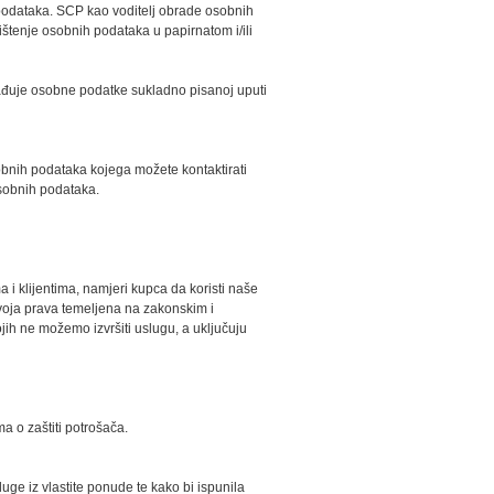
 podataka. SCP kao voditelj obrade osobnih
štenje osobnih podataka u papirnatom i/ili
rađuje osobne podatke sukladno pisanoj uputi
bnih podataka kojega možete kontaktirati
osobnih podataka.
 i klijentima, namjeri kupca da koristi naše
svoja prava temeljena na zakonskim i
ih ne možemo izvršiti uslugu, a uključuju
 o zaštiti potrošača.
ge iz vlastite ponude te kako bi ispunila