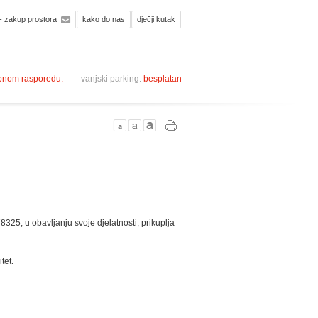
- zakup prostora
kako do nas
dječji kutak
ebnom rasporedu.
vanjski parking:
besplatan
325, u obavljanju svoje djelatnosti, prikuplja
tet.