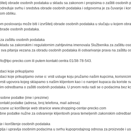
ditelj obrade osobnih podataka u skladu sa zakonom i propisima o zaštiti osobnih
dređuje svrhu i sredstva obrade osobnih podataka i odgovorna je za čuvanje i kori
om obliku.
m poslovanju može biti i izvršitelj obrade osobnih podataka u slučaju u kojem ob
 obrade osobnih podataka.
 za zaštitu osobnih podataka
kladu sa zakonskim i regulatornim zahtjevima imenovala Službenika za zaštitu oso
sva pitanja vezana za obradu osobnih podataka ili ostvarivanje prava na zaštitu 
nfo@tpc-precko.com ili putem kontakt centra 01/38-78-543.
daci koje prikupljamo
aci koje prikupljamo ovise o: vrsti usluge koju pružamo našim kupcima, korisnicima
vrsti ugovora kojeg sklapamo s našim klijentom kao i o namjeri kupaca da koriste 
im odredbama o zaštiti osobnih podataka. U prvom redu radi se o podacima bez koj
sobne podatke (ime i prezime)
ntakt podatke (adresa, broj telefona, mail adresa)
ezane uz korištenje web stranice www.shopping-centar-precko.com
bne podatke nužne za ostvarenje klijentovih prava temeljenih zakonskim odredbama
je i korištenje osobnih podataka
lja i upravlja osobnim podacima u svrhu kupoprodajnog odnosa za proizvode i uslu