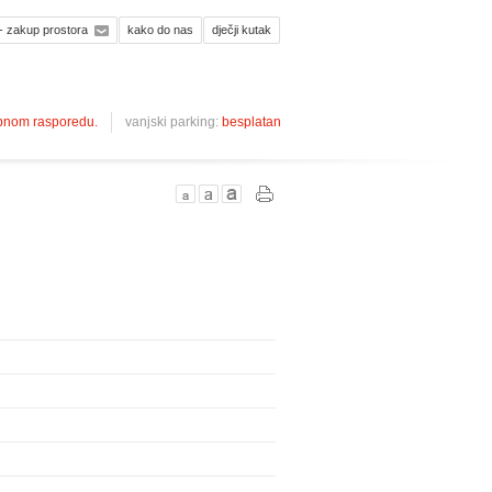
- zakup prostora
kako do nas
dječji kutak
ebnom rasporedu.
vanjski parking:
besplatan