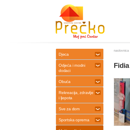
naslovnica
Djeca
Fidia
Odjeća i modni
dodaci
Obuća
Rekreacija, zdravlje
i ljepota
Sve za dom
Sportska oprema