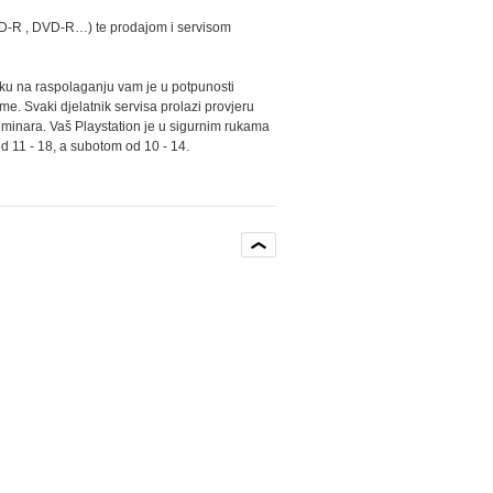
(CD-R , DVD-R…) te prodajom i servisom
utku na raspolaganju vam je u potpunosti
. Svaki djelatnik servisa prolazi provjeru
seminara. Vaš Playstation je u sigurnim rukama
od 11 - 18, a subotom od 10 - 14.