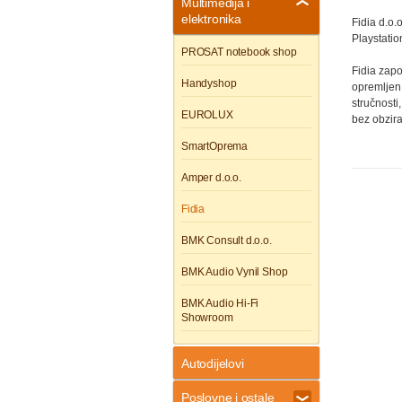
Multimedija i
elektronika
Fidia d.o
Playstatio
PROSAT notebook shop
Fidia zapo
Handyshop
opremljen 
stručnosti
EUROLUX
bez obzira
SmartOprema
Amper d.o.o.
Fidia
BMK Consult d.o.o.
BMK Audio Vynil Shop
BMK Audio Hi-Fi
Showroom
Autodijelovi
Poslovne i ostale