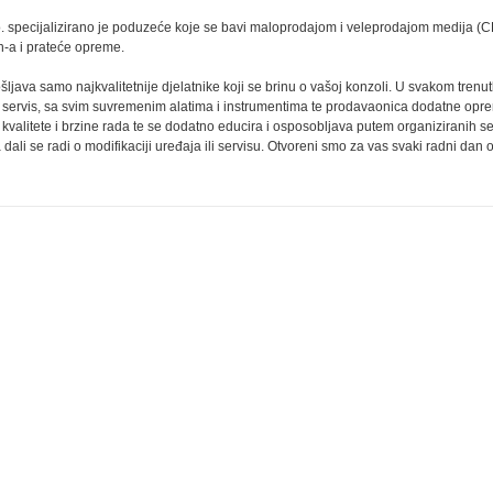
.o. specijalizirano je poduzeće koje se bavi maloprodajom i veleprodajom medija 
n-a i prateće opreme.
šljava samo najkvalitetnije djelatnike koji se brinu o vašoj konzoli. U svakom tren
servis, sa svim suvremenim alatima i instrumentima te prodavaonica dodatne opreme
, kvalitete i brzine rada te se dodatno educira i osposobljava putem organiziranih 
 dali se radi o modifikaciji uređaja ili servisu. Otvoreni smo za vas svaki radni dan 