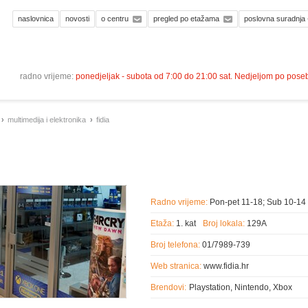
naslovnica
novosti
o centru
pregled po etažama
poslovna suradnja 
radno vrijeme:
ponedjeljak - subota od 7:00 do 21:00 sat. Nedjeljom po pos
multimedija i elektronika
fidia
Radno vrijeme:
Pon-pet 11-18; Sub 10-14
Etaža:
1. kat
Broj lokala:
129A
Broj telefona:
01/7989-739
Web stranica:
www.fidia.hr
Brendovi:
Playstation, Nintendo, Xbox