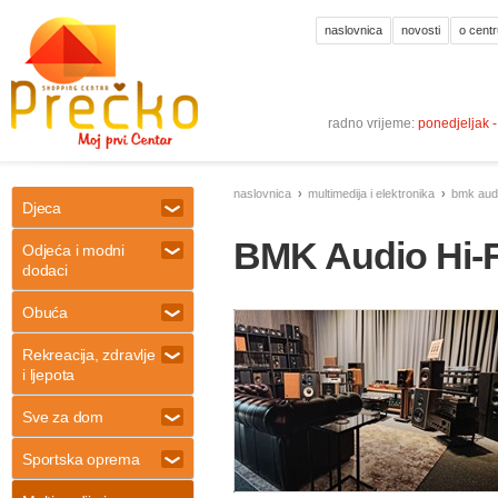
naslovnica
novosti
o centr
radno vrijeme:
ponedjeljak 
naslovnica
multimedija i elektronika
bmk audi
Djeca
BMK Audio Hi-
Odjeća i modni
dodaci
Obuća
Rekreacija, zdravlje
i ljepota
Sve za dom
Sportska oprema