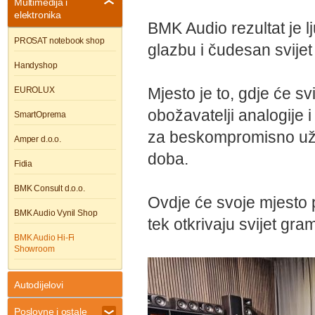
Multimedija i
elektronika
BMK Audio rezultat je l
PROSAT notebook shop
glazbu i čudesan svijet 
Handyshop
EUROLUX
Mjesto je to, gdje će svi l
obožavatelji analogije 
SmartOprema
za beskompromisno uži
Amper d.o.o.
doba.
Fidia
BMK Consult d.o.o.
Ovdje će svoje mjesto po
BMK Audio Vynil Shop
tek otkrivaju svijet gra
BMK Audio Hi-Fi
Showroom
Autodijelovi
Poslovne i ostale