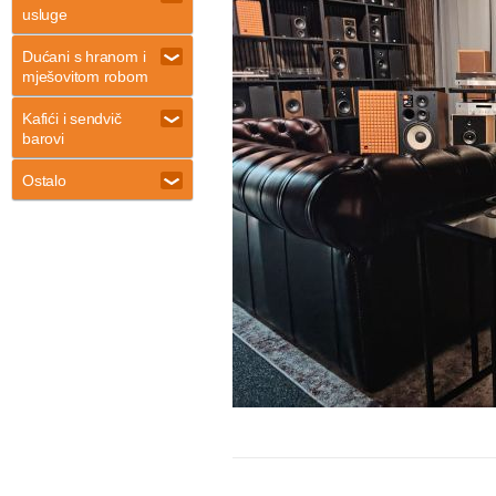
usluge
Dućani s hranom i
mješovitom robom
Kafići i sendvič
barovi
Ostalo