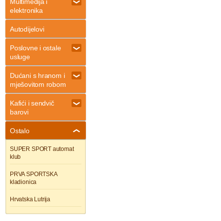
Multimedija i
elektronika
Autodijelovi
Poslovne i ostale
usluge
Dućani s hranom i
mješovitom robom
Kafići i sendvič
barovi
Ostalo
SUPER SPORT automat
klub
PRVA SPORTSKA
kladionica
Hrvatska Lutrija