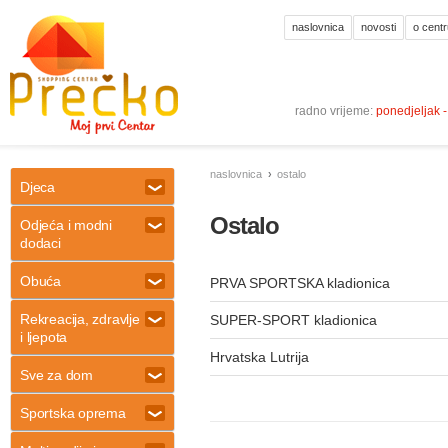
naslovnica
novosti
o centr
radno vrijeme:
ponedjeljak 
naslovnica
ostalo
Djeca
Ostalo
Odjeća i modni
dodaci
Obuća
PRVA SPORTSKA kladionica
Rekreacija, zdravlje
SUPER-SPORT kladionica
i ljepota
Hrvatska Lutrija
Sve za dom
Sportska oprema